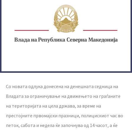
Со новата одлука донесена на денешната седница на
Владата за ограничување на движењето на граѓаните
на територијата на цела држава, за време на
престојните првомајски празници, полицискиот час во
петок, сабота и недела ќе започнува од 14 часот, а ќе