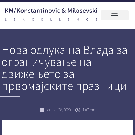
Нова одлука на Влада за
ограничување на
движењето за
првомајските празници
април 28, 2020
1:07 pm