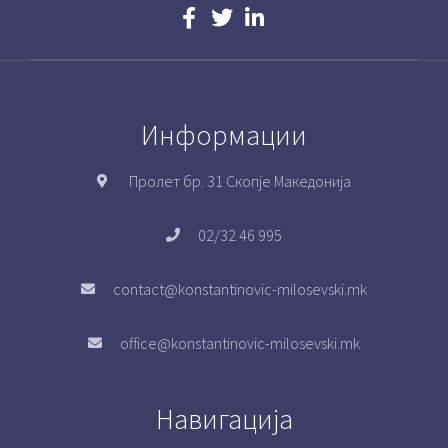
Информации
Пролет бр. 31 Скопје Македонија
02/32 46 995
contact@konstantinovic-milosevski.mk
office@konstantinovic-milosevski.mk
Навигација