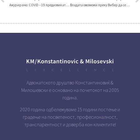
Ажурирано: COVID – 19 предизвикател на големи проблеми во вработувањето
Владата овозможи преку Вибер да се добиваат навремени и точни информации за COVID-19
Адвокатското друштво Константиновиќ &
Милошевски е основано на почетокот на 2005
година.
2020 година одбележуваме 15 години постење и
градење на посветеност, професионалност,
транспарентност и доверба кон клиентите!