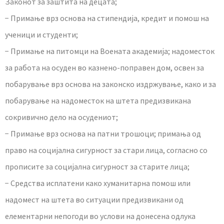
Законот за заштита на децата;
− Примање врз основа на стипендија, кредит и помош на
ученици и студенти;
− Примање на питомци на Воената академија; надоместок
за работа на осуден во казнено-поправен дом, освен за
побарување врз основа на законско издржување, како и за
побарување на надоместок на штета предизвикана
сокривично дело на осудениот;
− Примање врз основа на патни трошоци; примања од
право на социјална сигурност за стари лица, согласно со
прописите за социјална сигурност за старите лица;
− Средства исплатени како хуманитарна помош или
надомест на штета во ситуации предизвикани од
елементарни непогоди во услови на донесена одлука