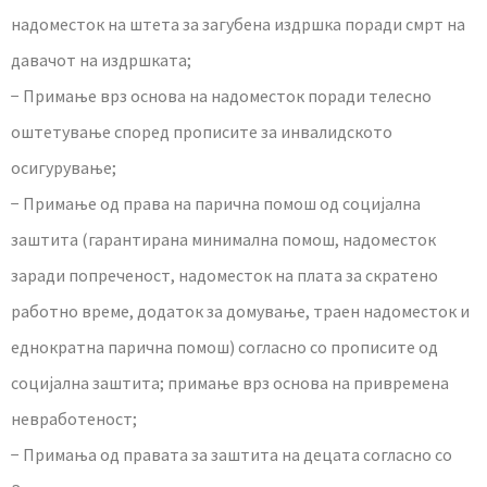
надоместок на штета за загубена издршка поради смрт на
давачот на издршката;
− Примање врз основа на надоместок поради телесно
оштетување според прописите за инвалидското
осигурување;
− Примање од права на парична помош од социјална
заштита (гарантирана минимална помош, надоместок
заради попреченост, надоместок на плата за скратено
работно време, додаток за домување, траен надоместок и
еднократна парична помош) согласно со прописите од
социјална заштита; примање врз основа на привремена
невработеност;
− Примања од правата за заштита на децата согласно со