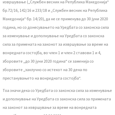
извршување („Службен весник на Република Македонија“
бр.72/16, 142/16 и 233/18 и „Службен весник на Република
Македонија“ бр. 14/20), да не се применува до 30 јуни 2020
година, но со донесувањето на Уредбата со законска сила
за изменување и дополнување на Уредбата со законска
сила за примената на законот за извршување за време на
вонредната состојба, во член 1 и член 2 ставови 1 и 4,
зборовите „до 30 јуни 2020 година“ се заменија со
зборовите „заклучно со истекот на 30 дена по
престанувањето на вонредната состојба“.
Тоа значи дека со Уредбата со законска сила за изменување
и дополнување на Уредбата со законска сила за примената
на законот за извршување за време на вонредната