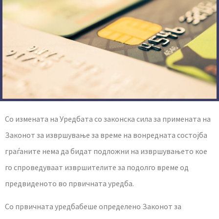
Со измената на Уредбата со законска сила за примената на
Законот за извршување за време на вонредната состојба
граѓаните нема да бидат подложни на извршувањето кое
го спроведуваат извршителите за подолго време од
предвиденото во првичната уредба.
Со првичната уредбабеше определено Законот за