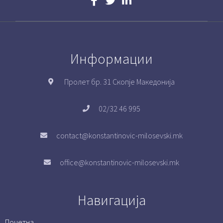
Информации
Пролет бр. 31 Скопје Македонија
02/32 46 995
contact@konstantinovic-milosevski.mk
office@konstantinovic-milosevski.mk
Навигација
Почетна