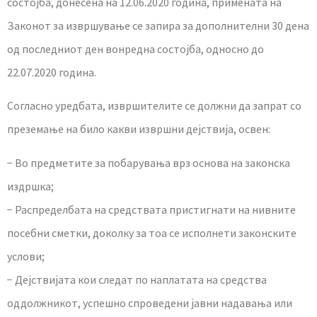
состојба, донесена на 12.06.2020 година, примената на
Законот за извршување се запира за дополнителни 30 дена
од последниот ден вонредна состојба, односно до
22.07.2020 година.
Согласно уредбата, извршителите се должни да запрат со
преземање на било какви извршни дејствија, освен:
− Во предметите за побарувања врз основа на законска
издршка;
− Распределбата на средствата пристигнати на нивните
посебни сметки, доколку за тоа се исполнети законските
услови;
− Дејствијата кои следат по наплатата на средства
оддолжникот, успешно спроведени јавни надавања или