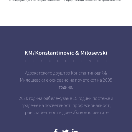
Адвокатското друштво Константиновиќ &
Милошевски е основано на почетокот на 2005
година.
2020 година одбележуваме 15 години постење и
градење на посветеност, професионалност,
транспарентност и доверба кон клиентите!