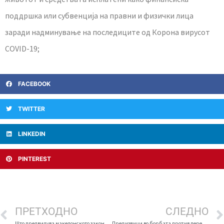
поддршка или субвенција на правни и физички лица
заради надминување на последиците од Корона вирусот
COVID-19;
FACEBOOK
TWITTER
LINKEDIN
PINTEREST
ПРЕТХОДНО
СЛЕДНО
Што предвидува македонското законодавство при давање лажна изјава за задолжителна самоизолација
Предизвици во борбата против перењето пари за време на кризата предизвикана од COVID-19