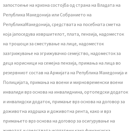
запостоење на кризна состојба од страна на Владата на
Република Македонија или Собранието на
РепубликаМакедонија, средствата на посебната сметка
која јапоседува извршителот, плата, пензија, надоместок
на трошоци за сместување на лице, надоместок
зазгрижување на згрижувачко семејство, надоместок за
деца корисници на семејна пензија, примања на лица во
резервниот состав на Армијата на Република Македонија и
Полицијата, примања на воени и мирновременски воени
инвалиди врз основа на инвалиднина, ортопедски додаток
и инвалидски додаток, примање врз основа на договор за
доживотна издршка и доживотна рента, како и врз
примањето врз основа на договор за осигурување на
животот и средствата исплатени како финансиска