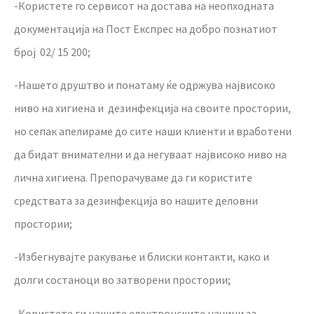
-Користете го сервисот на достава на неопходната
документација на Пост Експрес на добро познатиот
број 02/ 15 200;
-Нашето друштво и понатаму ќе одржува највисоко
ниво на хигиена и дезинфекција на своите простории,
но сепак апелираме до сите наши клиенти и вработени
да бидат внимателни и да негуваат највисоко ниво на
лична хигиена. Препорачуваме да ги користите
средствата за дезинфекција во нашите деловни
простории;
-Избегнувајте ракување и блиски контакти, како и
долги состаноци во затворени простории;
-Користете ги нашите електронските начини за