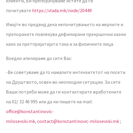
клиенти, Ви препорачуваме истите да ги
почитувате
https://vlada.mk/node/20449
Имајте во предвид дека непочитувањето на мерките и
препораките повлекува дефинирани прекршочни казни
како за претпријатијата така и за физичките лица.
Воедно апелираме до сите Вас:
-Ве советуваме да го намалите интензитетот на посети
на Друштвото, освен во неопходни ситуации. За сите
Ваши потреби може да ги контактирате вработените
на 02/ 32 46 995 или да ни пишете на mail:
office@konstantinovic-
milosevski.mk
,
contact@konstantinovic-milosevski.mk
;