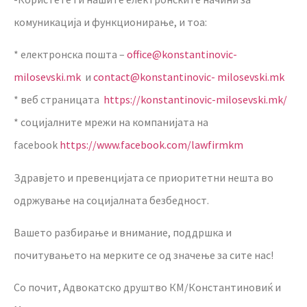
комуникација и функционирање, и тоа:
* електронска пошта –
office@konstantinovic-
milosevski.mk
и
contact@konstantinovic- milosevski.mk
* веб страницата
https://konstantinovic-milosevski.mk/
* социјалните мрежи на компанијата на
facebook
https://www.facebook.com/lawfirmkm
Здравјето и превенцијата се приоритетни нешта во
одржување на социјалната безбедност.
Вашето разбирање и внимание, поддршка и
почитувањето на мерките се од значење за сите нас!
Со почит, Адвокатско друштво КМ/Константиновиќ и