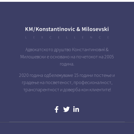
Адвокатското друштво Константиновиќ &
Милошевски е основано на почетокот на 2005
година.
2020 година одбележуваме 15 години постење и
градење на посветеност, професионалност,
транспарентност и доверба кон клиентите!