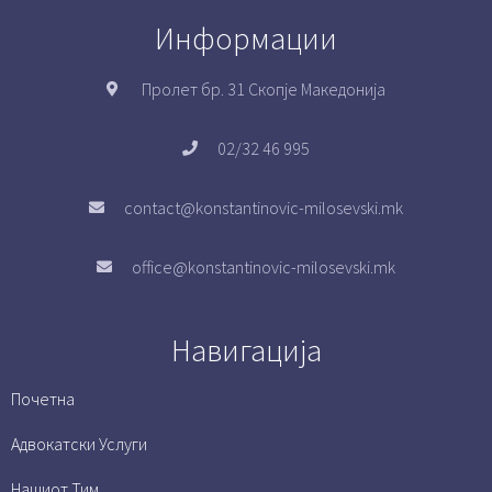
Информации
Пролет бр. 31 Скопје Македонија
02/32 46 995
contact@konstantinovic-milosevski.mk
office@konstantinovic-milosevski.mk
Навигација
Почетна
Адвокатски Услуги
Нашиот Тим