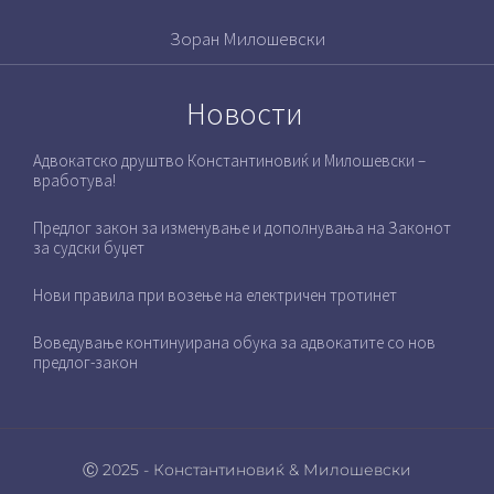
Зоран Милошевски
Новости
Адвокатско друштво Константиновиќ и Милошевски –
вработува!
Предлог закон за изменување и дополнувања на Законот
за судски буџет
Нови правила при возење на електричен тротинет
Воведување континуирана обука за адвокатите со нов
предлог-закон
Ⓒ 2025 - Константиновиќ & Милошевски