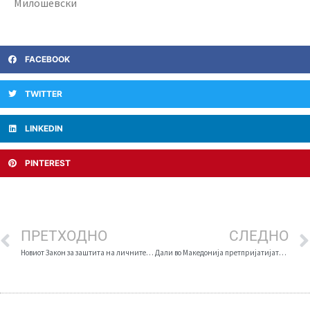
Милошевски
FACEBOOK
TWITTER
LINKEDIN
PINTEREST
ПРЕТХОДНО
СЛЕДНО
Новиот Закон за заштита на личните податоци и примената на GDPR регулатива
Дали во Македонија претпријатијата се подготвени за работа од дома?!