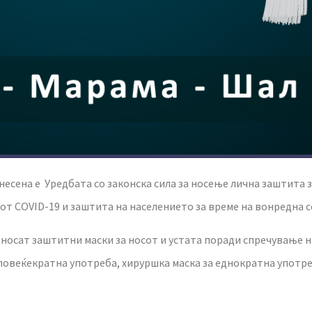
донесена е Уредбата со законска сила за носење лична заштит
т COVID-19 и заштита на населението за време на вонредна с
 носат заштитни маски за носот и устата поради спречување 
 повеќекратна употреба, хируршка маска за еднократна употре