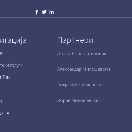
игација
Партнери
на
Дарко Константиновиќ
тски Услуги
Александар Милошевски
т Тим
Билјана Милошевска
Зоран Милошевски
ти
ра
т