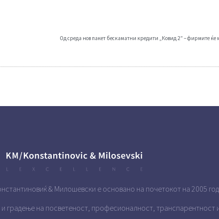
нстантиновиќ & Милошевски е основано на почетокот на 2005 год
 и градење на посветеност, професионалност, транспарентност и