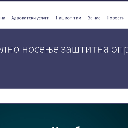
тна
Адвокатски услуги
Нашиот тим
За нас
Новости
елно носење заштитна опр