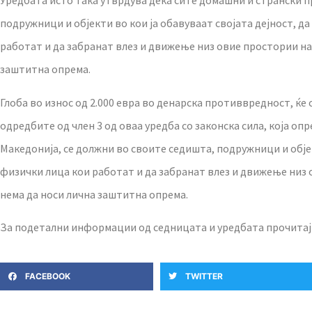
Уредбата исто така утврдува дека сите домашни и странски п
подружници и објекти во кои ја обавуваат својата дејност, 
работат и да забранат влез и движење низ овие простории на 
заштитна опрема.
Глоба во износ од 2.000 евра во денарска противвредност, ќе
одредбите од член 3 од оваа уредба со законска сила, која о
Македонија, се должни во своите седишта, подружници и објек
физички лица кои работат и да забранат влез и движење низ 
нема да носи лична заштитна опрема.
За подетални информации од седницата и уредбата прочитај
FACEBOOK
TWITTER