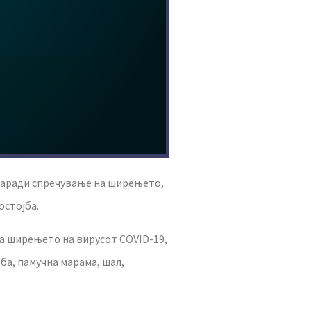
а заради спречување на ширењето,
остојба.
на ширењето на вирусот COVID-19,
ба, памучна марама, шал,