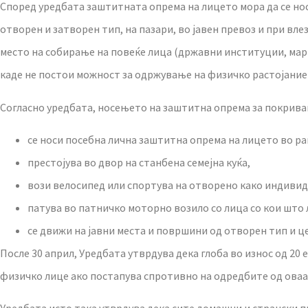
Според уредбата заштитната опрема на лицето мора да се но
отворен и затворен тип, на пазари, во јавен превоз и при в
место на собирање на повеќе лица (државни институции, марк
каде не постои можност за одржување на физичко растојание 
Согласно уредбата, носењето на заштитна опрема за покривање
се носи посебна лична заштитна опрема на лицето во р
престојува во двор на станбена семејна куќа,
вози велосипед или спортува на отворено како индивид
патува во патничко моторно возило со лица со кои што
се движи на јавни места и површини од отворен тип и ц
После 30 април, Уредбата утврдува дека глоба во износ од 20
физичко лице ако постапува спротивно на одредбите од оваа 