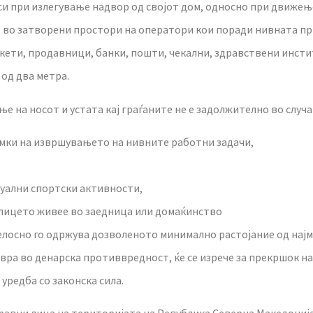
си при излегување надвор од својот дом, односно при движењ
лез во затворени простори на оператори кои поради нивната п
ети, продавници, банки, пошти, чекални, здравствени инстит
од два метра.
 на носот и устата кај граѓаните не е задолжително во случа
амки на извршувањето на нивните работни задачи,
уални спортски активности,
 лицето живее во заедница или домаќинство
елосно го одржува дозволеното минимално растојание од најма
 евра во денарска противвредност, ќе се изрече за прекршок н
уредба со законска сила.