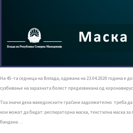
На 45-та седница на Вллада, одржана на 23.04.2020 година е 
сузбивање на заразната болест предизвикана од коронавирусо
Тоа значи дека македонските граѓани задолжително треба да
кои можат да бидат: респираторна маска, текстилна маска за
бандана…