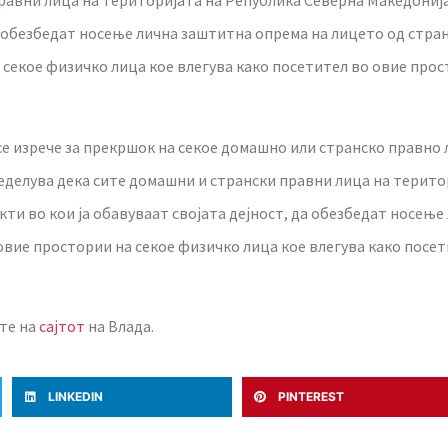
равни лица на територијата на Република Северна Македонија
да обезбедат носење лична заштитна опрема на лицето од стра
секое физичко лица кое влегува како посетител во овие прост
 се изрече за прекршок на секое домашно или странско правно
пределува дека сите домашни и странски правни лица на терит
ти во кои ја обавуваат својата дејност, да обезбедат носење
овие простории на секое физичко лица кое влегува како посет
те на
сајтот
на Влада.
LINKEDIN
PINTEREST