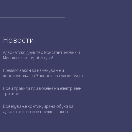
Новости
Адвокатско друштво Константиновиќ и
Милошевски – вработува!
Предлог закон за изменување и
дополнувања на Законот за судски буџет
Нови правила при возење на електричен
тротинет
Воведување континуирана обука за
адвокатите со нов предлог-закон