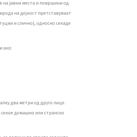
е на јавни места и површини од
рирода на дејност претставуваат
уции и слично), односно секаде
и ако:
лку два метри од друго лице.
а секое домашно или странско