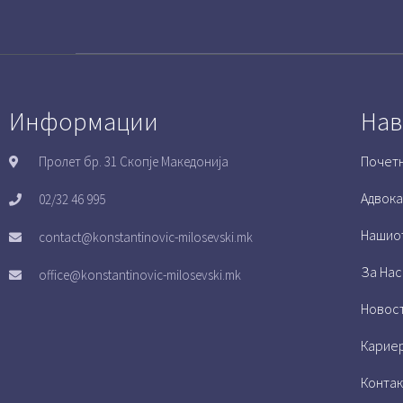
Информации
Нав
Почет
Пролет бр. 31 Скопје Македонија
Адвока
02/32 46 995
Нашио
contact@konstantinovic-milosevski.mk
За Нас
office@konstantinovic-milosevski.mk
Новос
Карие
Контак