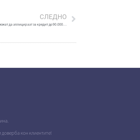
СЛЕДНО
Од среда нов пакет бескаматни кредити „Ковид 2″ – фирмите ќе можат да аплицираат за кредит до 90.000 евра
ина.
 доверба кон клиентите!