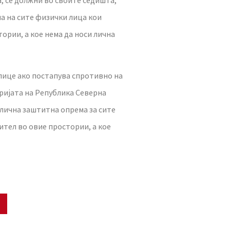
, се должни во своите седишта,
на на сите физички лица кои
ории, а кое нема да носи лична
 лице ако постапува спротивно на
оријата на Република Северна
 лична заштитна опрема за сите
ител во овие простории, а кое