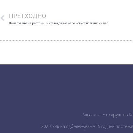
ПРЕТХОДНО
Намалување на рестрикциите на движење со новиот полициски час
Адвокатското друштво Ко
2020 година одбележуваме 15 години постење