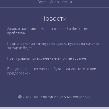
Зоран Милошевски
Новости
Адвокатско друштво Константиновиќ и Милошевски –
вработува!
Предлог закон за изменување и дополнувања на Законот
за судски буџет
Нови правила при возење на електричен тротинет
Воведување континуирана обука за адвокатите со нов
предлог-закон
Ⓒ 2025 - Константиновиќ & Милошевски