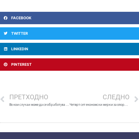
FACEBOOK
TWITTER
LINKEDIN
PINTEREST
ПРЕТХОДНО
СЛЕДНО
Во кои случаи може да се обработува вашиот ЕМБГ?
Четврт сет економски мерки за опоравување на домашната економија во време на COVID-19