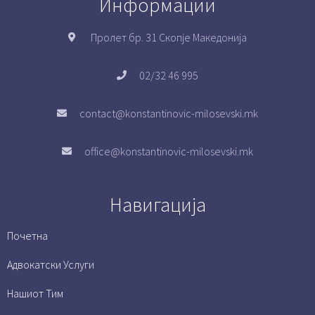
Информации
Пролет бр. 31 Скопје Македонија
02/32 46 995
contact@konstantinovic-milosevski.mk
office@konstantinovic-milosevski.mk
Навигација
Почетна
Адвокатски Услуги
Нашиот Тим