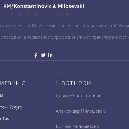
нстантиновиќ & Милошевски е основано на почетокот на 2005 год
 и градење на посветеност, професионалност, транспарентност и
игација
Партнери
на
Дарко Константиновиќ
тски Услуги
Александар Милошевски
т Тим
Билјана Милошевска