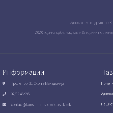
Адвокатското друштво Ко
2020 година одбележуваме 15 години постење
Информации
Нав
Почет
Пролет бр. 31 Скопје Македонија
Адвока
02/32 46 995
Нашио
contact@konstantinovic-milosevski.mk