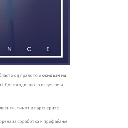
бласти од правото и
основач на
al
. Долгогодишното искуство и
клиенти, тимот и партнерите.
ворена за соработка и прифаќање