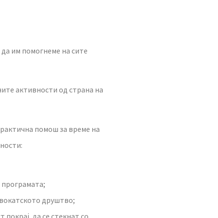
 да им помогнеме на сите
ните активности од страна на
практична помош за време на
ности:
 програмата;
двокатското друштво;
покрај, да се стекнат со