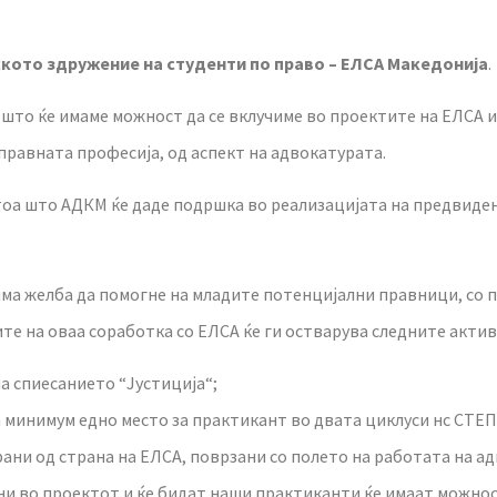
кото здружение на студенти по право – ЕЛСА Македонија
.
 што ќе имаме можност да се вклучиме во проектите на ЕЛСА и
правната професија, од аспект на адвокатурата.
тоа што АДКМ ќе даде подршка во реализацијата на предвиде
ма желба да помогне на младите потенцијални правници, со 
е на оваа соработка со ЕЛСА ќе ги остварува следните актив
а спиесанието “Јустиција“;
минимум едно место за практикант во двата циклуси нс СТЕП
ани од страна на ЕЛСА, поврзани со полето на работата на а
и во проектот и ќе бидат наши практиканти ќе имаат можност 