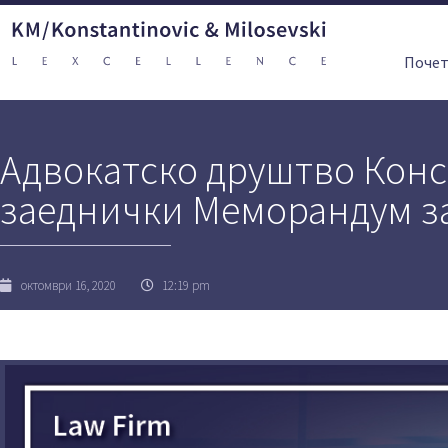
Поче
Адвокатско друштво Кон
заеднички Меморандум за
октомври 16, 2020
12:19 pm