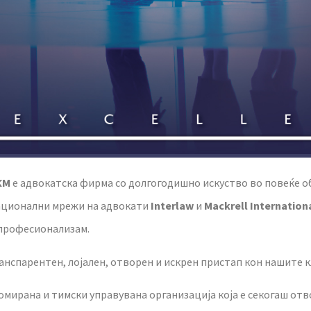
КМ
е адвокатска фирма со долгогодишно искуство во повеќе о
национални мрежи на адвокати
Interlaw
и
Mackrell Internation
 професионализам.
анспарентен, лојален, отворен и искрен пристап кон нашите 
омирана и тимски управувана организација која е секогаш от