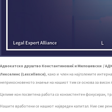
Адвокатско друштво Константиновиќ и Милошевски
/
АД
Лекселенс (
Lexcellence)
, како и член на најголемите интер
неприкосновеното знаење на нашиот тим се основа за висок
Целиме кон посветена работа со конзистентен фокусиран, тр
Нашите вработени се нашиот највреден капитал. Ние сме рен