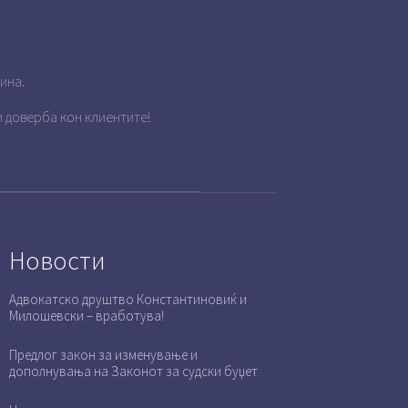
ина.
 доверба кон клиентите!
Новости
Адвокатско друштво Константиновиќ и
Милошевски – вработува!
Предлог закон за изменување и
дополнувања на Законот за судски буџет