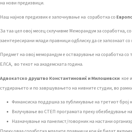
на нови предизвици.
Наш најнов предизвик е започнување на соработка со
Европс
За таа цел овој месец склучивме Меморандум за соработка, со
заентересирани млади правници одблиску да се запознаат со 
Предмет на овој меморандум е остварување на соработка со 
ЕЛСА, во текот на академската година.
Адвокатско друштво Константиновиќ и Милошевски
кое и
студирањето и по завршувањето на нивните студии, во рамкит
Финансиска поддршка за публикување на третиот број н
Вклучување во СТЕП програмата преку обезбедување на 
Назначување на панелист/говорник на настани организр
Преку оваа соработка младите правници кои ќе бидат вклучен