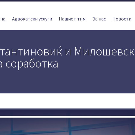
тна
Адвокатски услуги
Нашиот тим
За нас
Новости
стантиновиќ и Милошевск
 соработка