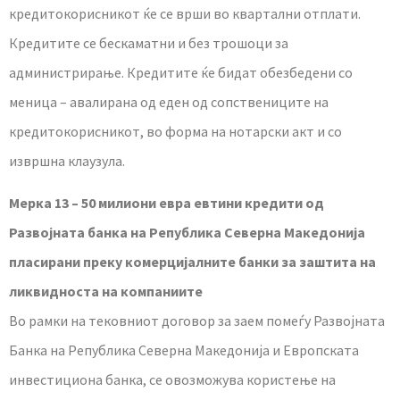
кредитокорисникот ќе се врши во квартални отплати.
Кредитите се бескаматни и без трошоци за
администрирање. Кредитите ќе бидат обезбедени со
меница – авалирана од еден од сопствениците на
кредитокорисникот, во форма на нотарски акт и со
извршна клаузула.
Мерка 13 – 50 милиони евра евтини кредити од
Развојната банка на Република Северна Македонија
пласирани преку комерцијалните банки за заштита на
ликвидноста на компаниите
Во рамки на тековниот договор за заем помеѓу Развојната
Банка на Република Северна Македонија и Европската
инвестициона банка, се овозможува користење на