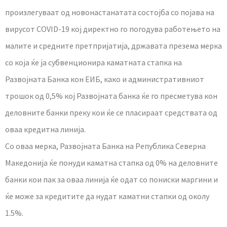
произлегуваат од новонастанатата состојба со појава на
вирусот COVID-19 кој директно го погодува работењето на
малите и средните претпријатија, државата презема мерка
со која ќе ја субвенционира каматната стапка на
Развојната Банка кон ЕИБ, како и административниот
трошок од 0,5% кој Развојната банка ќе го пресметува кон
деловните банки преку кои ќе се пласираат средствата од
оваа кредитна линија.
Со оваа мерка, Развојната Банка на Република Северна
Македонија ќе понуди каматна стапка од 0% на деловните
банки кои пак за оваа линија ќе одат со пониски маргини и
ќе може за кредитите да нудат каматни стапки од околу
1.5%.