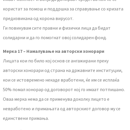
користат за помош и поддршка за справување со кризата
предизвикана од корона вирусот.
Ги повикувам сите правни и физички лица да бидат
солидарни и да го помогнат овој солидарен фонд.
Мерка 17 – Намалување на авторски хонорари
Лицата кои по било кој основ се ангажирани преку
авторски хонорари од страна на државните институции,
кои се истовремено некаде вработени, ќе им се исплаќа
50% помал хонорар од договорот кој го имаат потпишано.
Оваа мерка нема да се применува доколку лицето е
невработено и примањата од авторскиот договор му се
единствени примања.