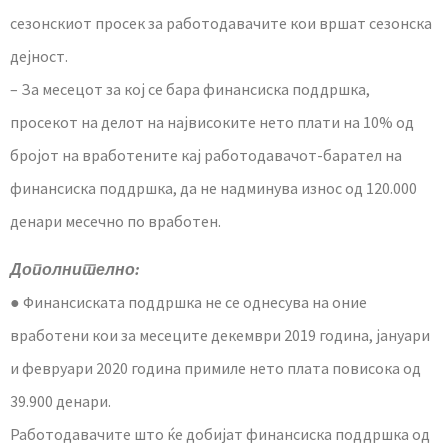
сезонскиот просек за работодавачите кои вршат сезонска
дејност.
– За месецот за кој се бара финансиска поддршка,
просекот на делот на највисоките нето плати на 10% од
бројот на вработените кај работодавачот-барател на
финансиска поддршка, да не надминува износ од 120.000
денари месечно по вработен.
Дополнително:
● Финансиската поддршка не се однесува на оние
вработени кои за месеците декември 2019 година, јануари
и февруари 2020 година примиле нето плата повисока од
39.900 денари.
Работодавачите што ќе добијат финансиска поддршка од