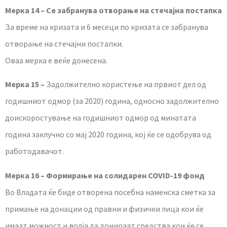
Мерка 14 – Се забранува отворање на стечајна постапка
За време на кризата и 6 месеци по кризата се забранува
отворање на стечајни постапки.
Оваа мерка е веќе донесена.
Мерка 15 –
Задолжително користење на првиот дел од
годишниот одмор (за 2020) година, односно задолжително
доискоростување на годишниот одмор од минатата
година заклучно со мај 2020 година, кој ќе се одобрува од
работодавачот.
Мерка 16 – Формирање на солидарен COVID-19 фонд
Во Владата ќе биде отворена посебна наменска сметка за
примање на донации од правни и физички лица кои ќе
имаат можност и волја да донираат средства кои ќе се