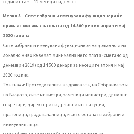
години стаж – 12 месеци надомест.
Мерка 5 – Сите избрани и именувани функционери ќе
примаат минимална плата од 14.500 ден во април и мај
2020 година
Сите избрани и именувани функционери на државно и на
локално ниво ќе земат минимална нето плата (сметано од
декември 2019) од 14.500 денари за месеците април и мај
2020 година.
Тоа значи: Претседателите на државата, на Собранието и
на Владата, сите министри, заменици министри, државни
секретари, директори на државни институции,
пратеници, градоначалници, и сите останати избрани и
именувани лица.