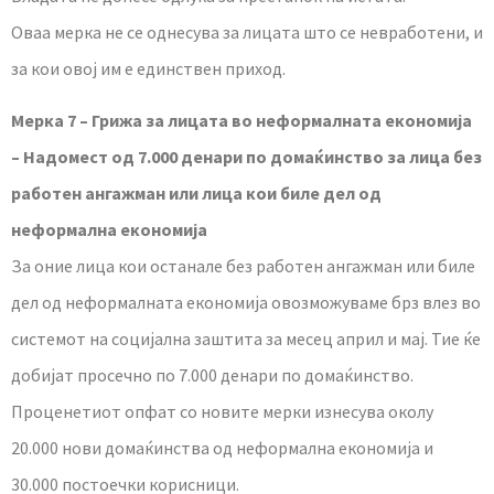
Оваа мерка не се однесува за лицата што се невработени, и
за кои овој им е единствен приход.
Мерка 7 – Грижа за лицата во неформалната економија
– Надомест од 7.000 денари по домаќинство за лица без
работен ангажман или лица кои биле дел од
неформална економија
За оние лица кои останале без работен ангажман или биле
дел од неформалната економија овозможуваме брз влез во
системот на социјална заштита за месец април и мај. Тие ќе
добијат просечно по 7.000 денари по домаќинство.
Проценетиот опфат со новите мерки изнесува околу
20.000 нови домаќинства од неформална економија и
30.000 постоечки корисници.