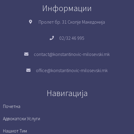
Информации
Пролет бр. 31 Скопје Македонија
02/32 46 995
contact@konstantinovic-milosevski.mk
office@konstantinovic-milosevski.mk
Навигација
Почетна
Адвокатски Услуги
Нашиот Тим