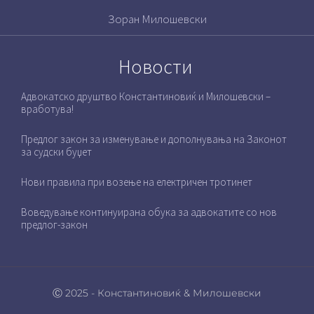
Зоран Милошевски
Новости
Адвокатско друштво Константиновиќ и Милошевски –
вработува!
Предлог закон за изменување и дополнувања на Законот
за судски буџет
Нови правила при возење на електричен тротинет
Воведување континуирана обука за адвокатите со нов
предлог-закон
Ⓒ 2025 - Константиновиќ & Милошевски