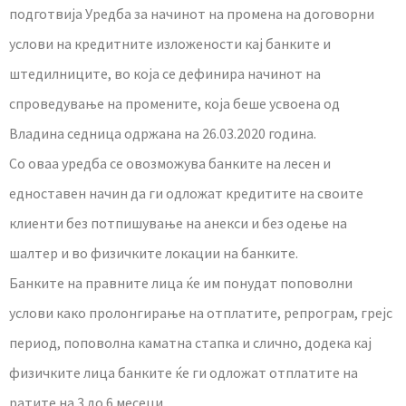
подготвија Уредба за начинот на промена на договорни
услови на кредитните изложености кај банките и
штедилниците, во која се дефинира начинот на
спроведување на промените, која беше усвоена од
Владина седница одржана на 26.03.2020 година.
Со оваа уредба се овозможува банките на лесен и
едноставен начин да ги одложат кредитите на своите
клиенти без потпишување на анекси и без одење на
шалтер и во физичките локации на банките.
Банките на правните лица ќе им понудат поповолни
услови како пролонгирање на отплатите, репрограм, грејс
период, поповолна каматна стапка и слично, додека кај
физичките лица банките ќе ги одложат отплатите на
ратите на 3 до 6 месеци.