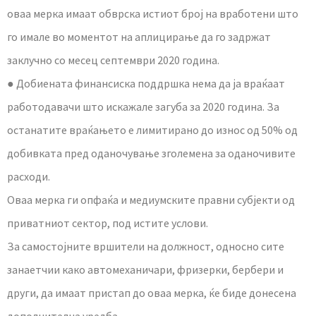
оваа мерка имаат обврска истиот број на вработени што
го имале во моментот на аплицирање да го задржат
заклучно со месец септември 2020 година.
● Добиената финансиска поддршка нема да ја враќаат
работодавачи што искажале загуба за 2020 година. За
останатите враќањето е лимитирано до износ од 50% од
добивката пред оданочување зголемена за оданочивите
расходи.
Оваа мерка ги опфаќа и медиумските правни субјекти од
приватниот сектор, под истите услови.
За самостојните вршители на должност, односно сите
занаетчии како автомеханичари, фризерки, бербери и
други, да имаат пристап до оваа мерка, ќе биде донесена
дополнителна уредба.