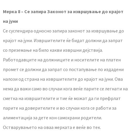
Мерка 8 – Се запира Законот за извршување до крајот
на јуни
Се суспендира односно запира законот за извршување до
крајот на јуни. Извршителите ќе бидат должни да запрат
со преземање на било какви извршни дејствија.
Работодавците на должниците и носителите на платен
промет се должни да запрат со постапување по издадени
налози од страна на извршителите до крајот на јуни. Ова
нема да важи само во случаи кога веќе парите се легнати на
сметка на извршителите и тие ќе можат да ги префрлат
парите на доверителите и во случаи кога се работи за
алиментација за дете кон самохрани родители.
Остварувањето на оваа мерката е веќе во тек.