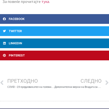
За повеќе прочитајте
тука
.
FACEBOOK
TWITTER
LINKEDIN
PINTEREST
ПРЕТХОДНО
СЛЕДНО
COVID – 19 предизвикател на големи проблеми во вработувањето
Дополнителни мерки на Владата за спречување на ширењето на COVID 19