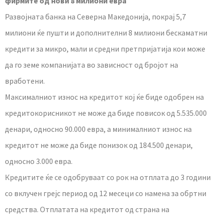
фирмите од нови 8 милиони евра
Развојната банка на Северна Македонија, покрај 5,7
милиони ќе пушти и дополнителни 8 милиони бескаматни
кредити зa микро, мали и средни претпријатија кои може
да го земе компанијата во зависност од бројот на
вработени.
Максималниот износ на кредитот кој ќе биде одобрен на
кредитокорисникот не може да биде повисок од 5.535.000
денари, односно 90.000 евра, а минималниот износ на
кредитот не може да биде понизок од 184.500 денари,
односно 3.000 евра.
Кредитите ќе се одобруваат со рок на отплата до 3 години
со вклучен грејс период од 12 месеци со намена за обртни
средства. Отплатата на кредитот од страна на