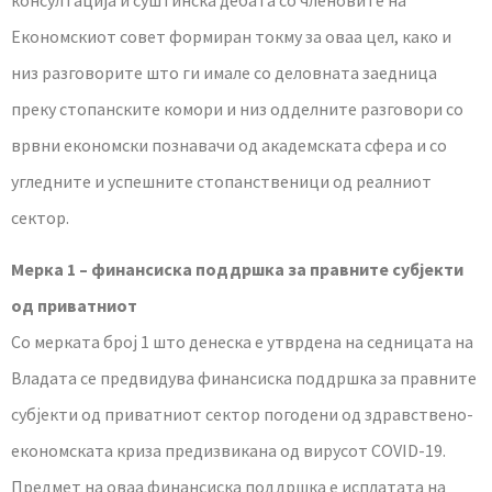
Економскиот совет формиран токму за оваа цел, како и
низ разговорите што ги имале со деловната заедница
преку стопанските комори и низ одделните разговори со
врвни економски познавачи од академската сфера и со
угледните и успешните стопанственици од реалниот
сектор.
Мерка 1 – финансиска поддршка за правните субјекти
од приватниот
Со мерката број 1 што денеска е утврдена на седницата на
Владата се предвидува финансиска поддршка за правните
субјекти од приватниот сектор погодени од здравствено-
економската криза предизвикана од вирусот COVID-19.
Предмет на оваа финансиска поддршка е исплатата на