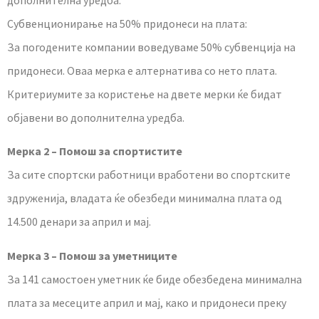
Субвенционирање на 50% придонеси на плата:
За погодените компании воведуваме 50% субвенција на
придонеси. Оваа мерка е алтернатива со нето плата.
Критериумите за користење на двете мерки ќе бидат
објавени во дополнителна уредба.
Мерка 2 – Помош за спортистите
За сите спортски работници вработени во спортските
здруженија, владата ќе обезбеди минимална плата од
14.500 денари за април и мај.
Мерка 3 – Помош за уметниците
За 141 самостоен уметник ќе биде обезбедена минимална
плата за месеците април и мај, како и придонеси преку