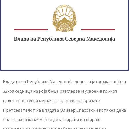
Владата на Република Македонија денеска ја одржа својата
32-ра седница на која беше разгледан и усвоен вториот
пакет економски мерки за справување кризата.
Претседателот на Владата Оливер Спасовски истакна дека
ова се економски мерки дизајнирани во широка
консултација и суштинска дебата со членовите на