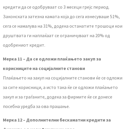
кредити да се одобруваат со 3 месеци грејс период.
Законската затезна камата која до сега изнесуваше 51%,
сега се намалува на 31%, додека останатите трошоци кои
друштвата ги наплаќаат се ограничуваат на 20% од
одобрениот кредит.
Мерка 11 – Да се одложи плаќањето закуп за
корисниците на социјалните станови
Плаќањето на закуп на социјалните станови ќе се одложи
за сите корисници, а исто така ќе се одложи плаќањето
закуп и за граѓаните, додека за фирмите ќе се донесе
посебна уредба за ова прашање.
Мерка 12 – Дополнителни бескаматни кредити за