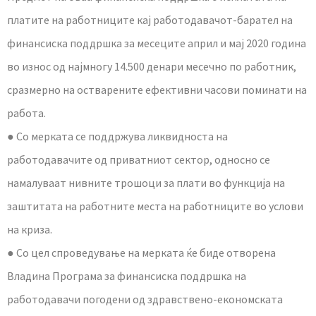
платите на работниците кај работодавачот-барател на
финансиска поддршка за месеците април и мај 2020 година
во износ од најмногу 14.500 денари месечно по работник,
сразмерно на остварените ефективни часови поминати на
работа.
● Со мерката се поддржува ликвидноста на
работодавачите од приватниот сектор, односно се
намалуваат нивните трошоци за плати во функција на
заштитата на работните места на работниците во услови
на криза.
● Со цел спроведување на мерката ќе биде отворена
Владина Програма за финансиска поддршка на
работодавачи погодени од здравствено-економската