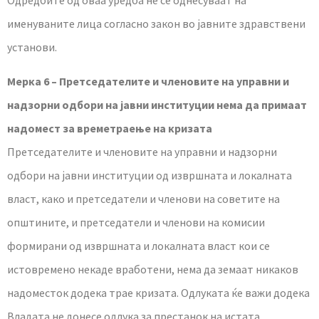
Одредбите од оваа уредба не се однесуваат на
именуваните лица согласно закон во јавните здравствени
установи.
Мерка 6 – Претседателите и членовите на управни и
надзорни одбори на јавни институции нема да примаат
надомест за времетраење на кризата
Претседателите и членовите на управни и надзорни
одбори на јавни институции од извршната и локалната
власт, како и претседатели и членови на советите на
општините, и претседатели и членови на комисии
формирани од извршната и локалната власт кои се
истовремено некаде вработени, нема да земаат никаков
надоместок додека трае кризата. Одлуката ќе важи додека
Владата не донесе одлука за престанок на истата.