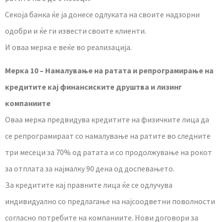
Секоја банка ќе ја донесе одлуката на своите надзорни
одобри и ќе ги извести своите клиенти.
И оваа мерка е веќе во реализација.
Мерка 10 – Намалување на ратата и репрограмирање на
кредитите кај финансиските друштва и лизинг
компаниите
Оваа мерка предвидува кредитите на физичките лица да
се репрограмираат со намалување на ратите во следните
три месеци за 70% од ратата и со продолжување на рокот
за отплата за најмалку 90 дена од доспевањето.
За кредитите кај правните лица ќе се одлучува
индивидуално со предлагање на најсоодветни поволности
согласно потребите на компаниите. Нови договори за