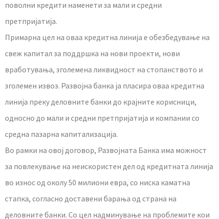
поволни кредити наменети за мали и средни
претпријатија.
Примарна цел на оваа кредитна линија е обезбедување на
свеж капитал за поддршка на нови проекти, нови
вработувања, зголемена ликвидност на стопанството и
зголемен извоз. Развојна банка ја пласира оваа кредитна
линија преку деловните банки до крајните корисници,
односно до мали и средни претпријатија и компании со
средна пазарна капитализација.
Во рамки на овој договор, Развојната Банка има можност
за повлекување на неискористен дел од кредитната линија
во износ од околу 50 милиони евра, со ниска каматна
стапка, согласно доставени барања од страна на
деловните банки. Со цел надминување на проблемите кои