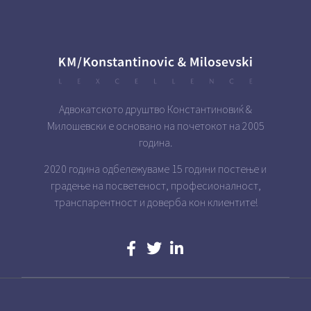
Адвокатското друштво Константиновиќ &
Милошевски е основано на почетокот на 2005
година.
2020 година одбележуваме 15 години постење и
градење на посветеност, професионалност,
транспарентност и доверба кон клиентите!