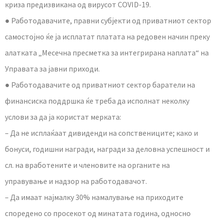
криза предизвикана од вирусот COVID-19.
● Работодавачите, правни субјекти од приватниот сектор
самостојно ќе ја исплатат платата на редовен начин преку
алатката „Месечна пресметка за интегрирана наплата“ на
Управата за јавни приходи.
● Работодавачите од приватниот сектор баратели на
финансиска поддршка ќе треба да исполнат неколку
услови за да ја користат мерката:
– Да не исплаќаат дивиденди на сопствениците; како и
бонуси, годишни награди, награди за деловна успешност и
сл. на вработените и членовите на органите на
управување и надзор на работодавачот.
– Да имаат најмалку 30% намалување на приходите
споредено со просекот од минатата година, односно