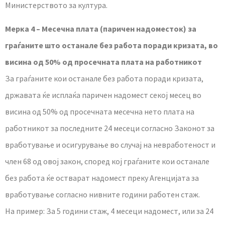
Министерството за култура.
Мерка 4 – Месечна плата (паричен надоместок) за
граѓаните што останале без работа поради кризата, во
висина од 50% од просечната плата на работникот
За граѓаните кои останале без работа поради кризата,
државата ќе исплаќа паричен надомест секој месец во
висина од 50% од просечната месечна нето плата на
работникот за последните 24 месеци согласно Законот за
вработување и осигурување во случај на невработеност и
член 68 од овој закон, според кој граѓаните кои останале
без работа ќе остварат надомест преку Агенцијата за
вработување согласно нивните години работен стаж.
На пример: За 5 години стаж, 4 месеци надомест, или за 24