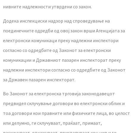
нивните надлежности утврдени со закон.
Додека инспекциски надзор над спроведување на
поединечните одредби од овој закон врши Агенцијата за
електронски комуникаци преку надлежни инспектори
согласно со одредбите од Законот за електронски
комуникации и Државниот пазарен инспекторат преку
надлежни инспектори согласно со одредбите од Законот
за Државен пазарен инспекторат.
Во Законот за електронска трговија законодавецот
предвидел склучување договори во електронски облик и
тоа договори кои правните или физичките лица, во целост
или делумно, ги склучуваат, праќаат, примаат,
раскинуваат, откажуваат, пристапуваат кон нив и ги