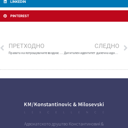
LINKEDIN
PINTEREST
ПРЕТХОДНО
СЛЕДНО
Правата на потрошувачите во однос на недостаток на сообразност
Дигитален идентитет -далечна иднина или блиска реалност!
Адвокатското друштво Константиновиќ &