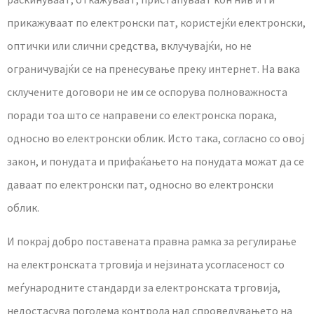
прикажуваат по електронски пат, користејќи електронски,
оптички или слични средства, вклучувајќи, но не
ограничувајќи се на пренесување преку интернет. На вака
склучените договори не им се оспорува полноважноста
поради тоа што се направени со електронска порака,
односно во електронски облик. Исто така, согласно со овој
закон, и понудата и прифаќањето на понудата можат да се
даваат по електронски пат, односно во електронски
облик.
И покрај добро поставената правна рамка за регулирање
на електронската трговија и нејзината усогласеност со
меѓународните стандарди за електронската трговија,
недостасува поголема контрола над спроведувањето на