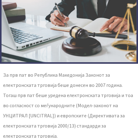
За прв пат во Република Македонија Законот за
електронската трговија беше донесен во 2007 година.
Тогаш прв пат беше уредена електронската трговија и тоа
во согласност со меѓународните (Модел-законот на
УНЦИТРАЛ [UNCITRAL]) и европските (Директивата за
електронската трговија 2000/13) стандарди за
електронската трговија.