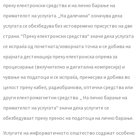
преку електронски средства и на лично барање на
примателот на услугата. „На далечина“ означува дека
услугата се обезбедува без истовремено присуство на две
страни. “Преку електронски средства“ значи дека услугата
се испраќа од почетната/изворната точка и се добива на
крајната дестинација преку електронска опрема за
процесирање (вклучително и дигитална компресија) и
чување на податоци и се испраќа, пренесува и добива во
целост преку кабел, радиобранови, оптички средства или
други електромагнетни средства. „ На лично барање на
примателот на услугата“ значи дека услугите се
обезбедуваат преку пренос на податоци на лично барање.
Услугите на информатичкото општество содржат особено