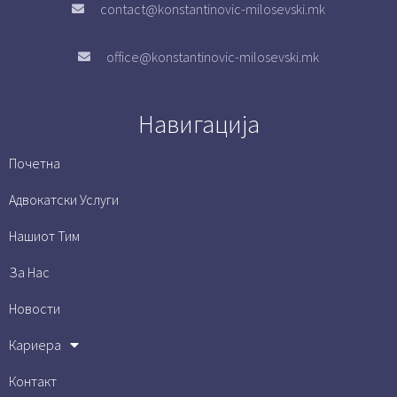
contact@konstantinovic-milosevski.mk
office@konstantinovic-milosevski.mk
Навигација
Почетна
Адвокатски Услуги
Нашиот Тим
За Нас
Новости
Кариера
Контакт