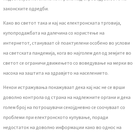
законските одредби.
Како во светот така и кај нас електронската трговија,
купопродажбата на далечина со користење на
интернетот, стануваат сѐ поактуелени особено во услови
на светската пандемија, кога во најголем дел од земјите во
светот се ограничи движењето со воведување на мерки во
насока на заштита на здравјето на населението.
Некои истражувања покажуваат дека кај нас не се врши
доволно контрола од страна на надлежните органи и дека
голем број на потрошувачи секојдневно се соочуваат со
проблеми при електронското купување, поради
недостаток на доволно информации како во однос на