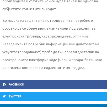
производите и услугите кои се нудат така и во однос на
субјектите кои истите ги нудат.
Во насока на заштита на потрошувачите потребно е
особено да се обрне внимание на член 7 од Законот за
електронска трговија, каде законодавецот ги има
наведено сите потребни информации кои давателот на
услугите (продавачот) треба да ги направи достапни на
електронската платформа каде ја врши продажбата, како
и поголема контрола на надлежните во тој дел.
FACEBOOK
TWITTER